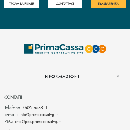
TROVA LA FILIALE
CONTATTACI
TRASPARENZA
INFORMAZIONI
CONTATTI
Telefono:
0432 658811
(si apre l’app di posta elettronica)
E-mail:
info@primacassafvg.it
(si apre l’app di posta elettronica)
PEC:
info@pec.primacassafvg.it