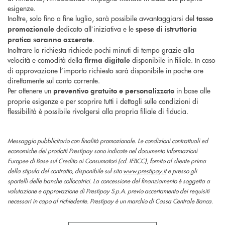
esigenze.
Inoltre, solo fino a fine luglio, sarà possibile avvantaggiarsi del
tasso
dedicato all’iniziativa e le
promozionale
spese di istruttoria
.
pratica saranno azzerate
Inoltrare la richiesta richiede pochi minuti di tempo grazie alla
velocità e comodità della
disponibile in filiale. In caso
firma digitale
di approvazione l’importo richiesto sarà disponibile in poche ore
direttamente sul conto corrente.
Per ottenere un
in base alle
preventivo gratuito e personalizzato
proprie esigenze e per scoprire tutti i dettagli sulle condizioni di
flessibilità è possibile rivolgersi alla propria filiale di fiducia.
Messaggio pubblicitario con finalità promozionale. Le condizioni contrattuali ed
economiche dei prodotti Prestipay sono indicate nel documento Informazioni
Europee di Base sul Credito ai Consumatori (cd. IEBCC), fornito al cliente prima
della stipula del contratto, disponibile sul sito
www.prestipay.it
e presso gli
sportelli delle banche collocatrici. La concessione del finanziamento è soggetta a
valutazione e approvazione di Prestipay S.p.A. previo accertamento dei requisiti
necessari in capo al richiedente. Prestipay è un marchio di Cassa Centrale Banca.