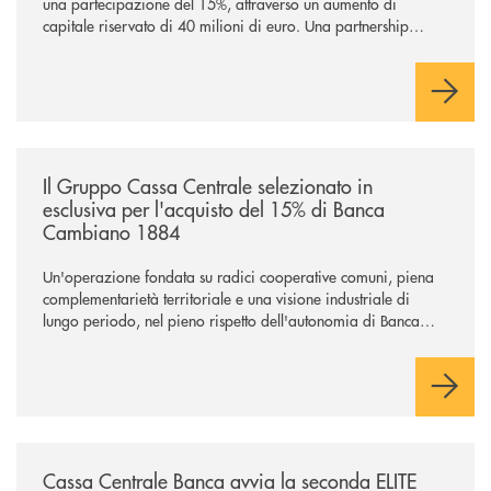
una partecipazione del 15%, attraverso un aumento di
capitale riservato di 40 milioni di euro. Una partnership
industriale strategica, fondata sulla condivisione di valori
comuni e sulla prossimità ai territori, per ampliare l’offerta e
sostenere nuove opportunità di crescita e sviluppo.
/news/il-gruppo-cassa-centrale-selezionato-in-esclusiva-per-lacquisto
Il Gruppo Cassa Centrale selezionato in
esclusiva per l'acquisto del 15% di Banca
Cambiano 1884
Un'operazione fondata su radici cooperative comuni, piena
complementarietà territoriale e una visione industriale di
lungo periodo, nel pieno rispetto dell'autonomia di Banca
Cambiano. Nei prossimi giorni verrà avviato il periodo di
negoziazione esclusiva per la finalizzazione dell’operazione.
/news/cassa-centrale-banca-avvia-la-seconda-elite-lounge-con-imprese-
Cassa Centrale Banca avvia la seconda ELITE