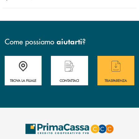
Come possiamo
?
aiutarti
Accedi all' elenco completo delle filiali .
Hai bisogno di assistenza immediata? Contatta
Hai bisogno di alcuni
TROVA LA FILIALE
CONTATTACI
TRASPARENZA