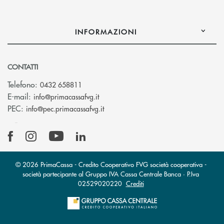
INFORMAZIONI
CONTATTI
Telefono:
0432 658811
(si apre l’app di posta elettronica)
E-mail:
info@primacassafvg.it
(si apre l’app di posta elettronica)
PEC:
info@pec.primacassafvg.it
© 2026 PrimaCassa - Credito Cooperativo FVG società cooperativa -
società partecipante al Gruppo IVA Cassa Centrale Banca · P.Iva
02529020220
Crediti