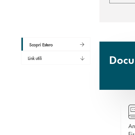
Scopri Estero
Docum
Link utili
o Estero Senza
Giacenza Commerciale
Ant
apre una nuova finestra
stinazione Tasso
Estero
Fi