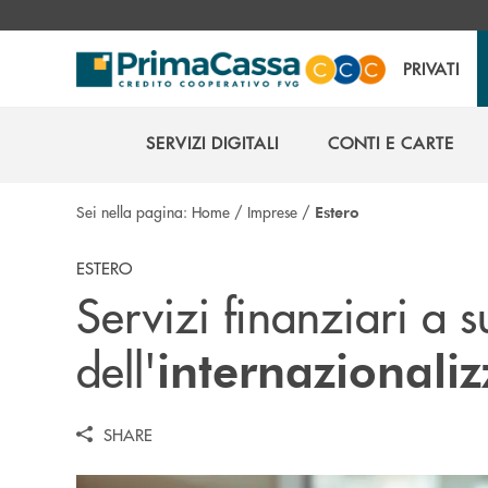
Salta al contenuto principale
PRIVATI
SERVIZI DIGITALI
CONTI E CARTE
SERVIZI DIGITALI
CONTI E CARTE
Sei nella pagina:
Home
/
Imprese
/
Estero
ESTERO
Servizi finanziari a 
dell'
internazionali
SHARE