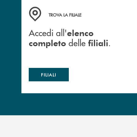
Accedi all' elenco completo delle filiali .
TROVA LA FILIALE
Accedi all'
elenco
delle
.
completo
filiali
FILIALI