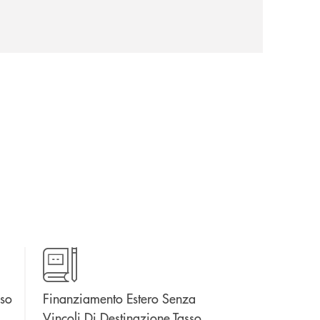
sso
Finanziamento Estero Senza
Finanziamento 
nestra
Vincoli Di Destinazione Tasso
Vincoli Di Desti