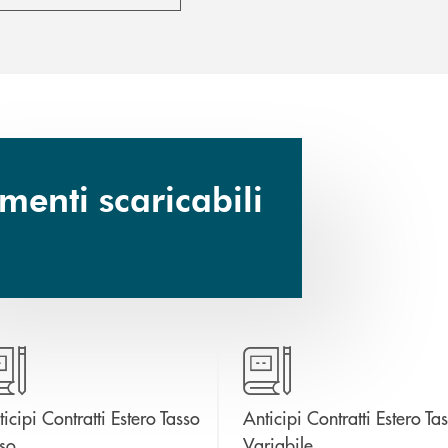
enti scaricabili
icipi Contratti Estero Tasso
Anticipi Contratti Estero Ta
apre una nuova finestra
apre una nuova fi
sso
Variabile