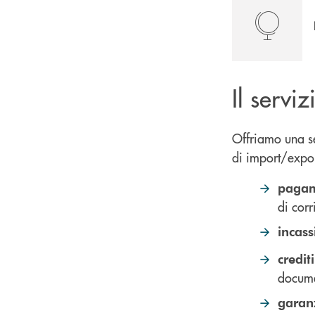
Il servi
Offriamo una ser
di import/expor
pagam
di cor
incas
credit
docume
garanz