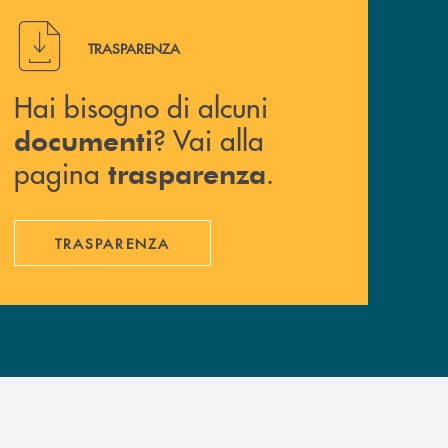
Hai bisogno di alcuni documenti ? Vai alla pagina traspa
TRASPARENZA
Hai bisogno di alcuni
? Vai alla
documenti
pagina
.
trasparenza
TRASPARENZA