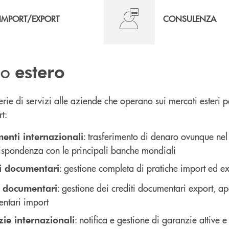
IMPORT/EXPORT
CONSULENZA
zio
estero
ie di servizi alle aziende che operano sui mercati esteri per
t:
: trasferimento di denaro ovunque ne
enti internazionali
rispondenza con le principali banche mondiali
: gestione completa di pratiche import ed e
si documentari
: gestione dei crediti documentari export, ap
i documentari
ntari import
: notifica e gestione di garanzie attive
ie internazionali