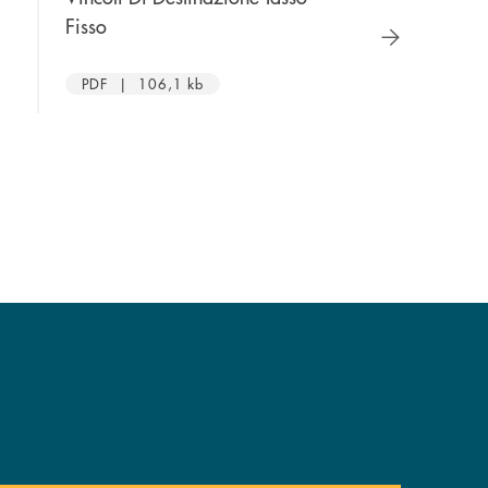
apre una nuova finestra
apre u
Fisso
Variabile
PDF | 106,1 kb
PDF | 107,6 k