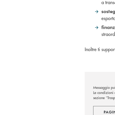
a trans
sosteg
esport
finan
straord
Inoltre ti suppo
Messaggio pub
Le condizioni 
sezione “Trasp
PAGI