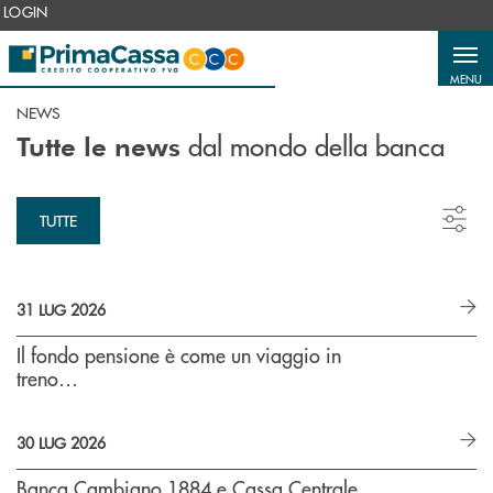
Salta al contenuto principale
LOGIN
MENU
NEWS
dal mondo della banca
Tutte le news
TUTTE
31 LUG 2026
Il fondo pensione è come un viaggio in
treno…
30 LUG 2026
Banca Cambiano 1884 e Cassa Centrale