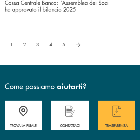
Cassa Centrale Banca: l’Assemblea dei Soci
ha approvato il bilancio 2025
successivo
1
2
3
4
5
Come possiamo
?
aiutarti
Accedi all' elenco completo delle filiali .
Hai bisogno di assistenza immediata? Contatta
Hai bisogno di alcuni
TROVA LA FILIALE
CONTATTACI
TRASPARENZA