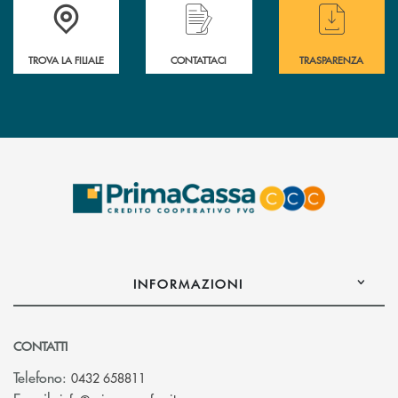
Accedi all' elenco completo delle filiali .
Hai bisogno di assistenza immediata? Contatta
Hai bisogno di alcuni
TROVA LA FILIALE
CONTATTACI
TRASPARENZA
INFORMAZIONI
CONTATTI
Telefono:
0432 658811
(si apre l’app di posta elettronica)