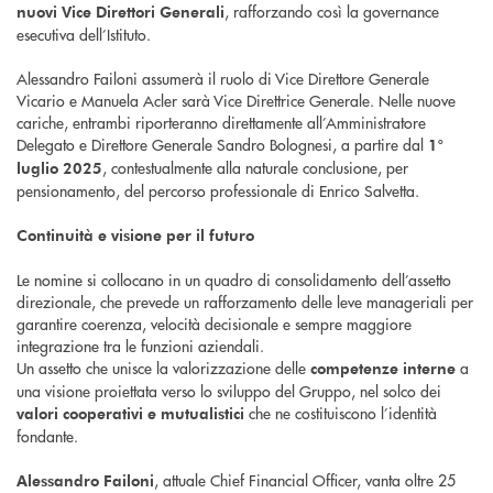
, rafforzando così la governance
nuovi Vice Direttori Generali
esecutiva dell’Istituto.
Alessandro Failoni assumerà il ruolo di Vice Direttore Generale
Vicario e Manuela Acler sarà Vice Direttrice Generale. Nelle nuove
cariche, entrambi riporteranno direttamente all’Amministratore
Delegato e Direttore Generale Sandro Bolognesi, a partire dal
1°
, contestualmente alla naturale conclusione, per
luglio 2025
pensionamento, del percorso professionale di Enrico Salvetta.
Continuità e visione per il futuro
Le nomine si collocano in un quadro di consolidamento dell’assetto
direzionale, che prevede un rafforzamento delle leve manageriali per
garantire coerenza, velocità decisionale e sempre maggiore
integrazione tra le funzioni aziendali.
Un assetto che unisce la valorizzazione delle
a
competenze interne
una visione proiettata verso lo sviluppo del Gruppo, nel solco dei
che ne costituiscono l’identità
valori cooperativi e mutualistici
fondante.
, attuale Chief Financial Officer, vanta oltre 25
Alessandro Failoni