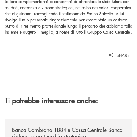
La loro complementarità ci consentirà di affrontare le sfide future con
solidità, coerenza e visione strategica, nel solco dei valori cooperativi
che ci guidano, raccogliendo il testimone da Enrico Salvetta. A lui
rivolgo il mio personale ringraziamento per essere stato un costante
punto di riferimento professionale lungo il percorso che abbiamo fatto
insieme e auguro il meglio, a nome di tutto il Gruppo Cassa Centrale”.
SHARE
Ti potrebbe interessare anche:
/news/banca-cambiano-1884-e-cassa-centrale-banca-siglano-la-partner
Banca Cambiano 1884 e Cassa Centrale Banca
siglano la partnership strategica