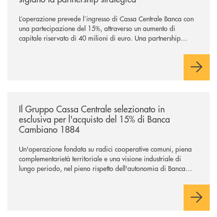
L’operazione prevede l’ingresso di Cassa Centrale Banca con
una partecipazione del 15%, attraverso un aumento di
capitale riservato di 40 milioni di euro. Una partnership
industriale strategica, fondata sulla condivisione di valori
comuni e sulla prossimità ai territori, per ampliare l’offerta e
sostenere nuove opportunità di crescita e sviluppo.
/news/il-gruppo-cassa-centrale-selezionato-in-esclusiva-per-lacquisto
Il Gruppo Cassa Centrale selezionato in
esclusiva per l'acquisto del 15% di Banca
Cambiano 1884
Un'operazione fondata su radici cooperative comuni, piena
complementarietà territoriale e una visione industriale di
lungo periodo, nel pieno rispetto dell'autonomia di Banca
Cambiano. Nei prossimi giorni verrà avviato il periodo di
negoziazione esclusiva per la finalizzazione dell’operazione.