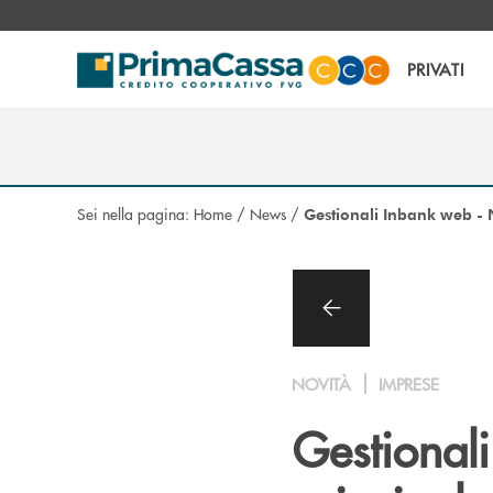
Salta al contenuto principale
PRIVATI
Sei nella pagina:
Home
/
News
/
Gestionali Inbank web -
NOVITÀ
IMPRESE
Gestional