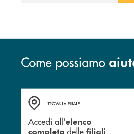
prossimità ai territori, per ampliare l’offerta
e sostenere nuove opportunità di crescita e
sviluppo.
Come possiamo
aiut
Accedi all' elenco completo delle filiali .
TROVA LA FILIALE
Accedi all'
elenco
delle
.
completo
filiali