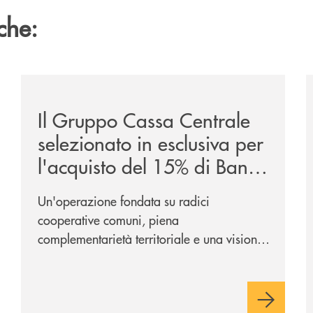
che:
ca-siglano-la-partnership-strategica/
/news/il-gruppo-cassa-centrale-selezionato-in-esclus
/
Il Gruppo Cassa Centrale
selezionato in esclusiva per
l'acquisto del 15% di Banca
Cambiano 1884
Un'operazione fondata su radici
cooperative comuni, piena
complementarietà territoriale e una visione
industriale di lungo periodo, nel pieno
rispetto dell'autonomia di Banca
Cambiano. Nei prossimi giorni verrà