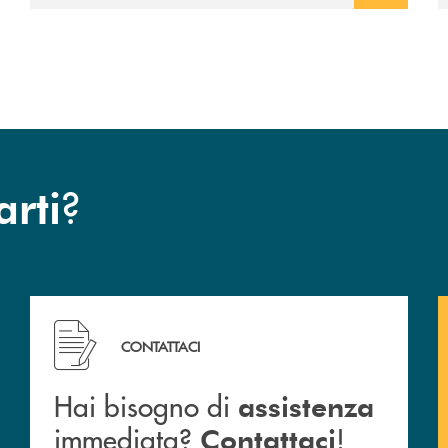
avviato il periodo di negoziazione
esclusiva per la finalizzazione
dell’operazione.
?
arti
Hai bisogno di assistenza immediata? Contattaci !
CONTATTACI
Hai bisogno di
assistenza
immediata?
!
Contattaci