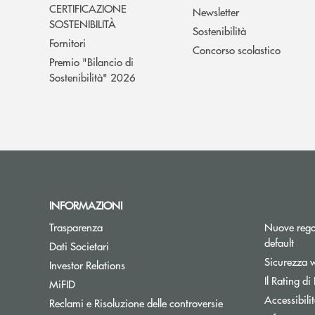
CERTIFICAZIONE
Newsletter
SOSTENIBILITÀ
Sostenibilità
Fornitori
Concorso scolastico
Premio "Bilancio di
Sostenibilità" 2026
INFORMAZIONI
Trasparenza
Nuove regol
default
Dati Societari
Sicurezza 
Investor Relations
Il Rating di
MiFID
Accessibili
Reclami e Risoluzione delle controversie