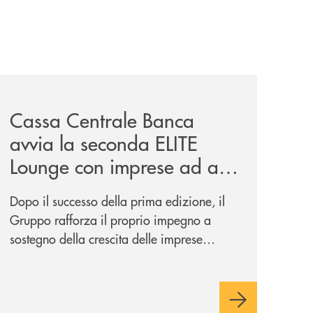
iva-per-lacquisto-del-15-di-banca-cambiano-1884/
news/cassa-centrale-banca-avvia-la-seconda-elite-lounge-
Cassa Centrale Banca
avvia la seconda ELITE
Lounge con imprese ad alto
potenziale
Dopo il successo della prima edizione, il
Gruppo rafforza il proprio impegno a
sostegno della crescita delle imprese
italiane, accompagnandole in un percorso
di sviluppo, innovazione e accesso ai
mercati dei capitali.