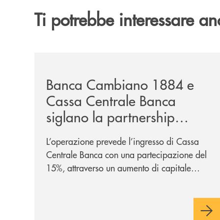
Ti potrebbe interessare an
/news/banca-cambiano-1884-e-cassa-centrale-ban
Banca Cambiano 1884 e
Cassa Centrale Banca
siglano la partnership
strategica
L’operazione prevede l’ingresso di Cassa
Centrale Banca con una partecipazione del
15%, attraverso un aumento di capitale
riservato di 40 milioni di euro. Una
partnership industriale strategica, fondata
sulla condivisione di valori comuni e sulla