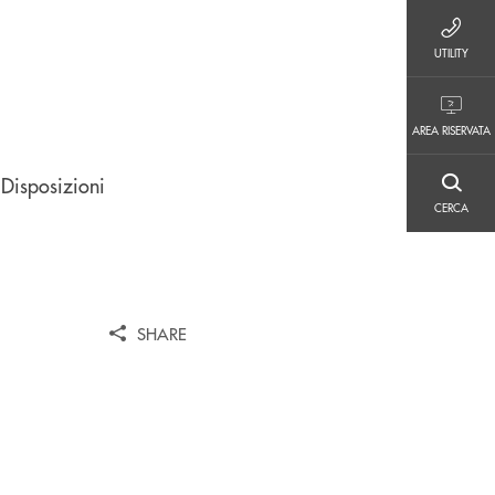
UTILITY
UTILITY
AREA RISERVATA
AREA RISERVATA
 Disposizioni
CERCA
CERCA
SHARE