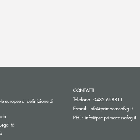
CONTATTI
Telefono:
0432 658811
e europee di definizione di
(si
E-mail:
info@primacassafvg.it
web
(s
PEC:
info@pec.primacassafvg.it
 Legalità
tà