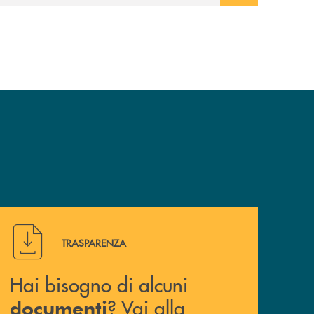
Hai bisogno di alcuni documenti ? Vai alla pagina traspa
TRASPARENZA
Hai bisogno di alcuni
? Vai alla
documenti