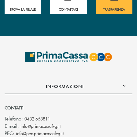
TROVA LA FILIALE
CONTATTACI
TRASPARENZA
INFORMAZIONI
CONTATTI
Telefono:
0432 658811
(si apre l’app di posta elettronica)
E-mail:
info@primacassafvg.it
(si apre l’app di posta elettronica)
PEC:
info@pec.primacassafvg.it