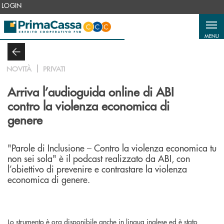
Salta al contenuto principale
LOGIN
MENU
NOVITÀ
PRIVATI
Arriva l’audioguida online di ABI
contro la violenza economica di
genere
"Parole di Inclusione – Contro la violenza economica tu
non sei sola" è il podcast realizzato da ABI, con
l’obiettivo di prevenire e contrastare la violenza
economica di genere.
Lo strumento è ora disponibile anche in lingua inglese ed è stato