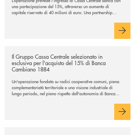
L’operazione prevede l’ingresso di Cassa Centrale Banca con
una partecipazione del 15%, attraverso un aumento di
capitale riservato di 40 milioni di euro. Una partnership
industriale strategica, fondata sulla condivisione di valori
comuni e sulla prossimità ai territori, per ampliare l’offerta e
sostenere nuove opportunità di crescita e sviluppo.
/news/il-gruppo-cassa-centrale-selezionato-in-esclusiva-per-lacquisto
Il Gruppo Cassa Centrale selezionato in
esclusiva per l'acquisto del 15% di Banca
Cambiano 1884
Un'operazione fondata su radici cooperative comuni, piena
complementarietà territoriale e una visione industriale di
lungo periodo, nel pieno rispetto dell'autonomia di Banca
Cambiano. Nei prossimi giorni verrà avviato il periodo di
negoziazione esclusiva per la finalizzazione dell’operazione.
/news/cassa-centrale-banca-avvia-la-seconda-elite-lounge-con-imprese-