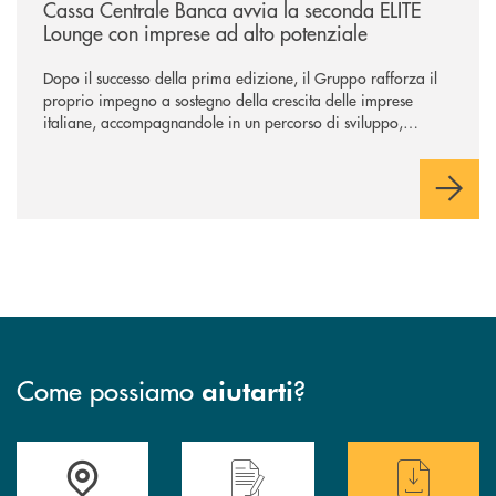
Cassa Centrale Banca avvia la seconda ELITE
Lounge con imprese ad alto potenziale
Dopo il successo della prima edizione, il Gruppo rafforza il
proprio impegno a sostegno della crescita delle imprese
italiane, accompagnandole in un percorso di sviluppo,
innovazione e accesso ai mercati dei capitali.
Come possiamo
?
aiutarti
Accedi all' elenco completo delle filiali .
Hai bisogno di assistenza immediata? Contatta
Hai bisogno di alcuni