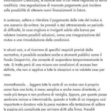
creditizia. Una segnalazione di mancato pagamento può incidere
sulla possibilità di ottenere nuovi finanziamenti in futuro.
In sostanza, saltare o ritardare il pagamento delle rate del mutuo è
uno scenario da evitare. Se prevedi o stai attraversando un periodo
di difficoltà, la cosa migliore è rivolgerti subito alla banca per
valutare insieme possibili soluzioni, come una rinegoziazione del
mutuo o una rimodulazione delle condizioni.
In alcuni casi, e al ricorrere di specifici requisiti previsti dalla
normativa, è possibile accedere anche a strumenti pubblici come il
Fondo Gasparrini, che consente di sospendere temporaneamente le
rate. Si tratta però di una misura con condizioni di accesso ben
definite, che non si applica a tutte le situazioni e va valutata caso per
caso.
Ammettiamolo… leggere tutte le carte di un mutuo non è proprio
come fare una torta, è meno semplice e anche meno divertente, ci
vuole più tempo e non profuma di vaniglia. Eppure, per quanto possa
sembrare noioso e interminabile, quando si tratta di un impegno così
importante e duraturo vale la pena resistere alla tentazione di saltare
le pagine più complicate per arrivare dritti alla firma. Prenditi