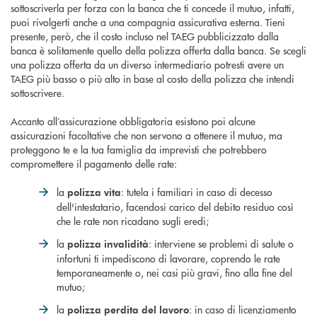
sottoscriverla per forza con la banca che ti concede il mutuo, infatti,
puoi rivolgerti anche a una compagnia assicurativa esterna. Tieni
presente, però, che il costo incluso nel TAEG pubblicizzato dalla
banca è solitamente quello della polizza offerta dalla banca. Se scegli
una polizza offerta da un diverso intermediario potresti avere un
TAEG più basso o più alto in base al costo della polizza che intendi
sottoscrivere.
Accanto all’assicurazione obbligatoria esistono poi alcune
assicurazioni facoltative che non servono a ottenere il mutuo, ma
proteggono te e la tua famiglia da imprevisti che potrebbero
compromettere il pagamento delle rate:
la
: tutela i familiari in caso di decesso
polizza vita
dell'intestatario, facendosi carico del debito residuo così
che le rate non ricadano sugli eredi;
la
: interviene se problemi di salute o
polizza invalidità
infortuni ti impediscono di lavorare, coprendo le rate
temporaneamente o, nei casi più gravi, fino alla fine del
mutuo;
la
: in caso di licenziamento
polizza perdita del lavoro