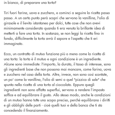
in bianco, di preparare una torta?
Tiri fuori farina, uova e zucchero, e cominci a seguire la ricetta passo
passo. A un certo punto però scopri che servono la vanillina, l'olio di
girasole e il lievito istantaneo per dolci, tutte cose che non avevi
minimamente considerato quando ti era venuta la brillante idea di
metterti a fare una torta. In sostanza, se non leggi la ricetta fino in
fondo, difficilmente la torta avrà il sapore e l’aspetto che ti eri
immaginato.
Ecco, un contratto di mutuo funziona più o meno come la ricetta di
una torta: la torta è il mutuo e ogni condizione è un ingrediente.
Alcune sono immediate: l'importo, la durata, il tasso di interesse, sono
gli ingredienti base che non possono mai mancare, come farina, uova
e zucchero nel caso della torta. Altre, invece, non sono così scontate,
un po' come la vanillina, l'olio di semi o quel "pizzico di sale" che
spunta nella ricetta di una torta al cioccolato. Eppure quegli
ingredienti non sono affatto superflui, servono a rendere l’impasto
soffice e ad equilibrare il gusto. Allo stesso modo, anche le condizioni
di un mutuo hanno tutte uno scopo preciso, perché equilibrano i diritti
e gli obblighi delle parti - cioè quelli tuoi e della banca che ti sta
concedendo il finanziamento.