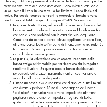
interessi, il TAEG rappresenta il costo reale del finanziamento, perché
mette insieme interessi e spese accessorie. Sono infatti queste spese -
un po’ come il lievito in una torta - a far lievitare il costo finale del
mutuo. Per questo, quando confronti le proposte di banche diverse,
non fermarti al TAN, ma guarda sempre il TAEG. Vi rientrano:
Le
, relative alla fase in cui la banca valuta
spese di istruttoria
la tua richiesta, analizza la tua situazione reddituale e verifica
che non ci siano problemi con la casa che vuoi acquistare.
Cambiano da banca a banca: alcune applicano un costo fisso,
altre una percentuale sull'importo di finanziamento richiesto. Se
hai meno di 36 anni, possono essere ridotte o azzerate
richiedendo un mutuo giovani.
La
, la valutazione che un esperto incaricato dalla
perizia
banca svolge sull'immobile per verificare che sia in regola e
stabilirne il valore. Su questa base la banca decide quale
percentuale del prezzo finanziarti, mentre i costi variano a
seconda della banca e del perito.
L'
è una tassa che si applica a tutti i mutui
imposta sostitutiva
con durata superiore a 18 mesi. Come suggerisce il nome,
"sostituisce" in un'unica voce diverse imposte che altrimenti
pagheresti separatamente: imposta di registro, di bollo,
ipotecaria, catastale e tasse sulle concessioni governative. Il suo
costo è pari allo 0,25% dell'importo del mutuo se si tratta della