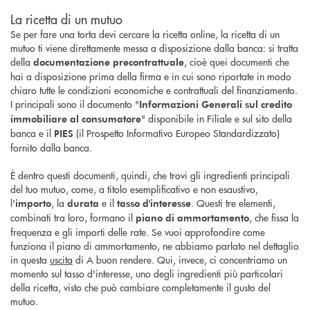
La ricetta di un mutuo
Se per fare una torta devi cercare la ricetta online, la ricetta di un
mutuo ti viene direttamente messa a disposizione dalla banca: si tratta
della
, cioè quei documenti che
documentazione precontrattuale
hai a disposizione prima della firma e in cui sono riportate in modo
chiaro tutte le condizioni economiche e contrattuali del finanziamento.
I principali sono il documento "
Informazioni Generali sul credito
" disponibile in Filiale e sul sito della
immobiliare al consumatore
banca e il
(il Prospetto Informativo Europeo Standardizzato)
PIES
fornito dalla banca.
È dentro questi documenti, quindi, che trovi gli ingredienti principali
del tuo mutuo, come, a titolo esemplificativo e non esaustivo,
l'
, la
e il
. Questi tre elementi,
importo
durata
tasso d'interesse
combinati tra loro, formano il
, che fissa la
piano di ammortamento
frequenza e gli importi delle rate. Se vuoi approfondire come
funziona il piano di ammortamento, ne abbiamo parlato nel dettaglio
in questa
uscita
di A buon rendere. Qui, invece, ci concentriamo un
momento sul tasso d'interesse, uno degli ingredienti più particolari
della ricetta, visto che può cambiare completamente il gusto del
mutuo.