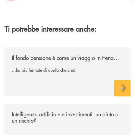
Ti potrebbe interessare anche:
/news/il-fondo-pensione-e-come-un-viaggio-in-treno/
Il fondo pensione è come un viaggio in treno…
…ha più fermate di quello che credi
/news/intelligenza-artificiale-e-investimenti-un-aiuto-o-un-rischio/
Intelligenza artificiale e investimenti: un aiuto o
un rischio?