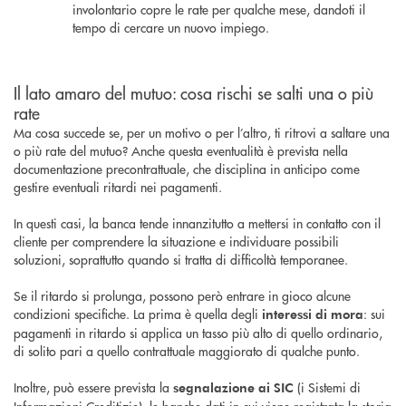
involontario copre le rate per qualche mese, dandoti il
tempo di cercare un nuovo impiego.
Il lato amaro del mutuo: cosa rischi se salti una o più
rate
Ma cosa succede se, per un motivo o per l’altro, ti ritrovi a saltare una
o più rate del mutuo? Anche questa eventualità è prevista nella
documentazione precontrattuale, che disciplina in anticipo come
gestire eventuali ritardi nei pagamenti.
In questi casi, la banca tende innanzitutto a mettersi in contatto con il
cliente per comprendere la situazione e individuare possibili
soluzioni, soprattutto quando si tratta di difficoltà temporanee.
Se il ritardo si prolunga, possono però entrare in gioco alcune
condizioni specifiche. La prima è quella degli
: sui
interessi di mora
pagamenti in ritardo si applica un tasso più alto di quello ordinario,
di solito pari a quello contrattuale maggiorato di qualche punto.
Inoltre, può essere prevista la
(i Sistemi di
segnalazione ai SIC
Informazioni Creditizie), le banche dati in cui viene registrata la storia