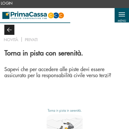
Salta al contenuto principale
LOGIN
MENU
NOVITÀ
PRIVATI
Torna in pista con serenità.
Sapevi che per accedere alle piste devi essere
assicurato per la responsabilità civile verso terzi?