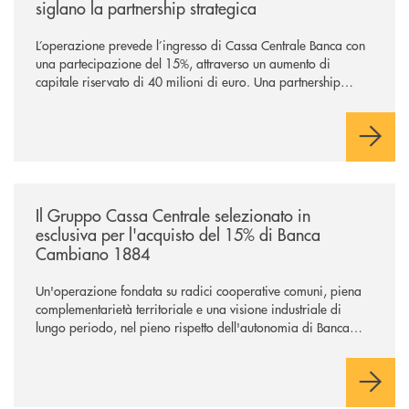
siglano la partnership strategica
L’operazione prevede l’ingresso di Cassa Centrale Banca con
una partecipazione del 15%, attraverso un aumento di
capitale riservato di 40 milioni di euro. Una partnership
industriale strategica, fondata sulla condivisione di valori
comuni e sulla prossimità ai territori, per ampliare l’offerta e
sostenere nuove opportunità di crescita e sviluppo.
/news/il-gruppo-cassa-centrale-selezionato-in-esclusiva-per-lacquisto
Il Gruppo Cassa Centrale selezionato in
esclusiva per l'acquisto del 15% di Banca
Cambiano 1884
Un'operazione fondata su radici cooperative comuni, piena
complementarietà territoriale e una visione industriale di
lungo periodo, nel pieno rispetto dell'autonomia di Banca
Cambiano. Nei prossimi giorni verrà avviato il periodo di
negoziazione esclusiva per la finalizzazione dell’operazione.