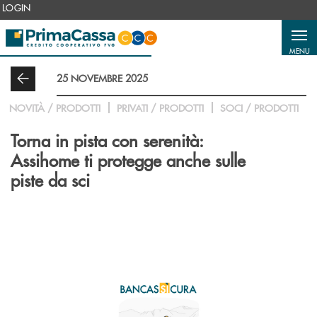
Salta al contenuto principale
LOGIN
MENU
25 NOVEMBRE 2025
NOVITÀ / PRODOTTI
PRIVATI / PRODOTTI
SOCI / PRODOTTI
Torna in pista con serenità:
Assihome ti protegge anche sulle
piste da sci