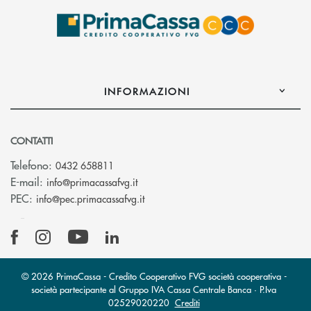
INFORMAZIONI
CONTATTI
Telefono:
0432 658811
(si apre l’app di posta elettronica)
E-mail:
info@primacassafvg.it
(si apre l’app di posta elettronica)
PEC:
info@pec.primacassafvg.it
© 2026 PrimaCassa - Credito Cooperativo FVG società cooperativa -
società partecipante al Gruppo IVA Cassa Centrale Banca · P.Iva
02529020220
Crediti