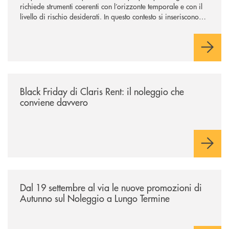
richiede strumenti coerenti con l’orizzonte temporale e con il
livello di rischio desiderati. In questo contesto si inseriscono
NEF Ethical Step to Balanced 2030 e NEF Target 2031, due
soluzioni tra loro complementari, pensate per accompagnare
l’investitore in un percorso strutturato e consapevole.
/news/black-friday-di-claris-rent-il-noleggio-che-conviene-davvero/
Black Friday di Claris Rent: il noleggio che
conviene davvero
/news/al-via-le-nuove-promozioni-di-autunno-sul-noleggio-a-lungo-ter
Dal 19 settembre al via le nuove promozioni di
Autunno sul Noleggio a Lungo Termine