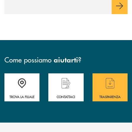
Come possiamo
?
aiutarti
Accedi all' elenco completo delle filiali .
Hai bisogno di assistenza immediata? Contatta
Hai bisogno di alcuni
TROVA LA FILIALE
CONTATTACI
TRASPARENZA