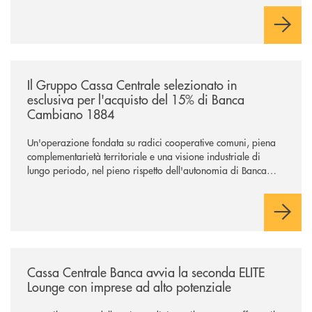
comuni e sulla prossimità ai territori, per ampliare l’offerta e
sostenere nuove opportunità di crescita e sviluppo.
/news/il-gruppo-cassa-centrale-selezionato-in-esclusiva-per-lacquisto
Il Gruppo Cassa Centrale selezionato in
esclusiva per l'acquisto del 15% di Banca
Cambiano 1884
Un'operazione fondata su radici cooperative comuni, piena
complementarietà territoriale e una visione industriale di
lungo periodo, nel pieno rispetto dell'autonomia di Banca
Cambiano. Nei prossimi giorni verrà avviato il periodo di
negoziazione esclusiva per la finalizzazione dell’operazione.
/news/cassa-centrale-banca-avvia-la-seconda-elite-lounge-con-imprese-
Cassa Centrale Banca avvia la seconda ELITE
Lounge con imprese ad alto potenziale