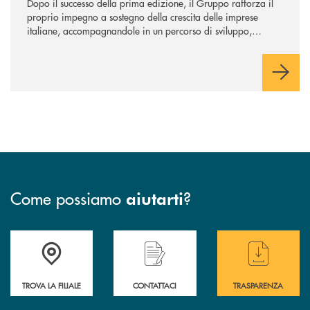
Dopo il successo della prima edizione, il Gruppo rafforza il
proprio impegno a sostegno della crescita delle imprese
italiane, accompagnandole in un percorso di sviluppo,
innovazione e accesso ai mercati dei capitali.
Come possiamo
?
aiutarti
Accedi all' elenco completo delle filiali .
Hai bisogno di assistenza immediata? Contatta
Hai bisogno di alcuni
TROVA LA FILIALE
CONTATTACI
TRASPARENZA