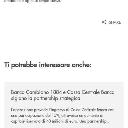
affidabile e agile al tempo stesso.
SHARE
Ti potrebbe interessare anche:
/news/banca-cambiano-1884-e-cassa-centrale-banca-siglano-la-partner
Banca Cambiano 1884 e Cassa Centrale Banca
siglano la partnership strategica
L’operazione prevede l’ingresso di Cassa Centrale Banca con
una partecipazione del 15%, attraverso un aumento di
capitale riservato di 40 milioni di euro. Una partnership
industriale strategica, fondata sulla condivisione di valori