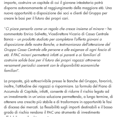
importo, costruire un capitale di cui il giovane intestatario potrà
disporre autonomamente al raggiungimento della maggiore età. Una
nuova opportunità a disposizione dei soci e clienti del Gruppo per
creare le basi per il futuro dei propri cari.
“
Ci piace pensarlo come un regalo che cresce insieme al minore
– ha
commentato Enrico Salvetta, Vicedirettore Vicario di Cassa Centrale
Banca –
un prodotto studiato per completare l’offerta giovani a
disposizione delle nostre Banche, a testimonianza dell’attenzione del
Gruppo Cassa Centrale alle persone e alle esigenze di ogni fascia di
età. Il PAC minori permetterà infatti ai parenti e ai familiari di
costruire solide basi per il futuro dei propri ragazzi attraverso
versamenti periodici coerenti con le disponibilità economiche
familiari
”.
La proposta, già sottoscrivibile presso le Banche del Gruppo, favorirà,
inoltre, l’attitudine dei ragazzi a risparmiare. La formula del Piano di
Accumulo di Capitale, infatti, consente di ridurre il rischio legato ad
un investimento in un’unica soluzione permettendo, a lungo termine, di
ottenere una crescita più stabile e di trasformare in opportunità le fasi
di discesa dei mercati. La flessibilità sugli importi destinabili e il basso
grado di rischio rendono il PAC uno strumento di investimento