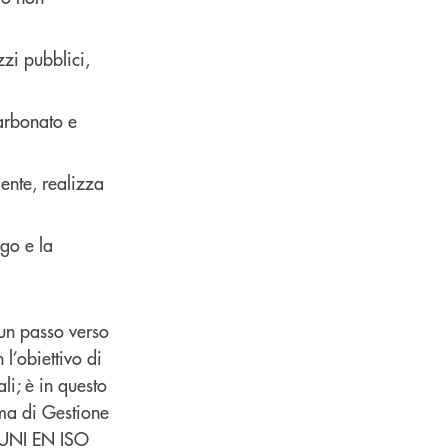
zzi pubblici,
carbonato e
mente, realizza
igo e la
 un passo verso
 l’obiettivo di
li; è in questo
ma di Gestione
i UNI EN ISO