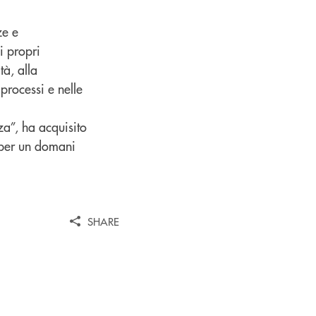
ze e
i propri
à, alla
processi e nelle
za”, ha acquisito
 per un domani
SHARE