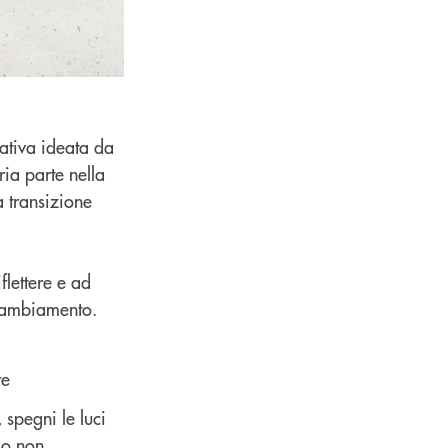
ativa ideata da
ria parte nella
 transizione
flettere e ad
l cambiamento.
re
 spegni le luci
ndo non