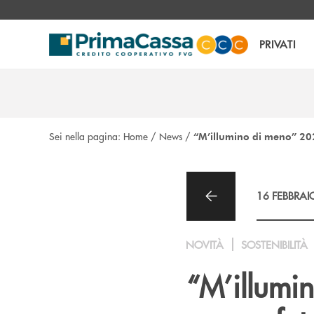
Salta al contenuto principale
PRIVATI
Sei nella pagina:
Home
/
News
/
“M’illumino di meno” 2026
16 FEBBRAI
NOVITÀ
SOSTENIBILITÀ
“M’illumin