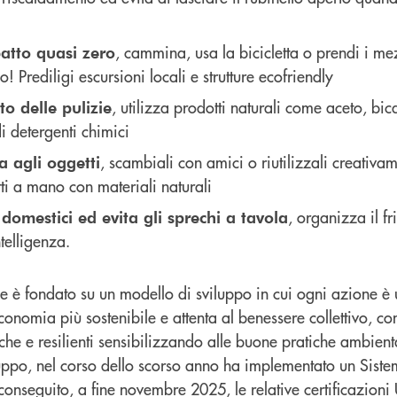
, cammina, usa la bicicletta o prendi i me
atto quasi zero
! Prediligi escursioni locali e strutture ecofriendly
, utilizza prodotti naturali come aceto, bi
to delle pulizie
i detergenti chimici
, scambiali con amici o riutilizzali creativa
a agli oggetti
tti a mano con materiali naturali
, organizza il fr
ti domestici ed evita gli sprechi a tavola
telligenza.
e è fondato su un modello di sviluppo in cui ogni azione è
onomia più sostenibile e attenta al benessere collettivo, con
e e resilienti sensibilizzando alle buone pratiche ambienta
ppo, nel corso dello scorso anno ha implementato un Siste
onseguito, a fine novembre 2025, le relative certificazion