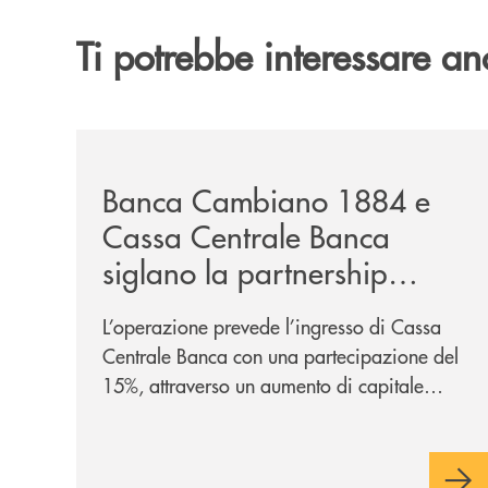
Ti potrebbe interessare an
/news/banca-cambiano-1884-e-cassa-centrale-ban
Banca Cambiano 1884 e
Cassa Centrale Banca
siglano la partnership
strategica
L’operazione prevede l’ingresso di Cassa
Centrale Banca con una partecipazione del
15%, attraverso un aumento di capitale
riservato di 40 milioni di euro. Una
partnership industriale strategica, fondata
sulla condivisione di valori comuni e sulla