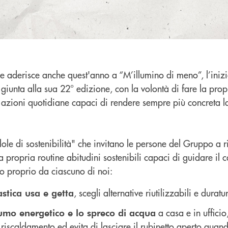
e aderisce anche quest'anno a “M’illumino di meno”, l’inizi
giunta alla sua 22° edizione, con la volontà di fare la prop
azioni quotidiane capaci di rendere sempre più concreta la
lole di sostenibilità" che invitano le persone del Gruppo a ri
la propria routine abitudini sostenibili capaci di guidare i
no proprio da ciascuno di noi:
, scegli alternative riutilizzabili e duratu
astica usa e getta
a casa e in ufficio,
sumo energetico e lo spreco di acqua
il riscaldamento ed evita di lasciare il rubinetto aperto qua