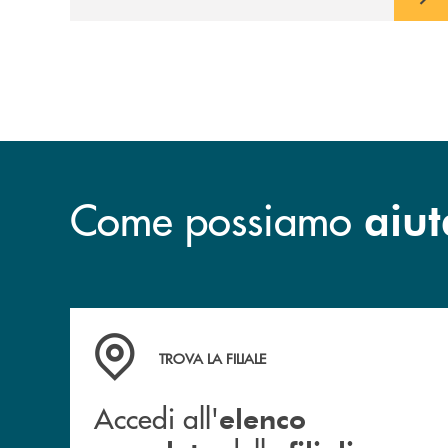
prossimità ai territori, per ampliare l’offerta
e sostenere nuove opportunità di crescita e
sviluppo.
Come possiamo
aiut
Accedi all' elenco completo delle filiali .
TROVA LA FILIALE
Accedi all'
elenco