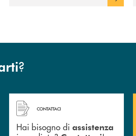
avviato il periodo di negoziazione
esclusiva per la finalizzazione
dell’operazione.
?
arti
Hai bisogno di assistenza immediata? Contattaci !
CONTATTACI
Hai bisogno di
assistenza