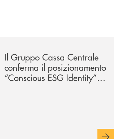
iva-per-lacquisto-del-15-di-banca-cambiano-1884/
news/il-gruppo-cassa-centrale-conferma-il-posizionamento-
Il Gruppo Cassa Centrale
conferma il posizionamento
“Conscious ESG Identity”
nell’ESG Identity Corporate
Index 2026