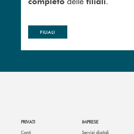
delle
.
completo
filiali
FILIALI
PRIVATI
IMPRESE
Conti
Servizi digitali