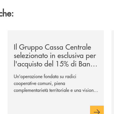
che:
ca-siglano-la-partnership-strategica/
/news/il-gruppo-cassa-centrale-selezionato-in-esclus
/
Il Gruppo Cassa Centrale
selezionato in esclusiva per
l'acquisto del 15% di Banca
Cambiano 1884
Un'operazione fondata su radici
cooperative comuni, piena
complementarietà territoriale e una visione
industriale di lungo periodo, nel pieno
rispetto dell'autonomia di Banca
Cambiano. Nei prossimi giorni verrà