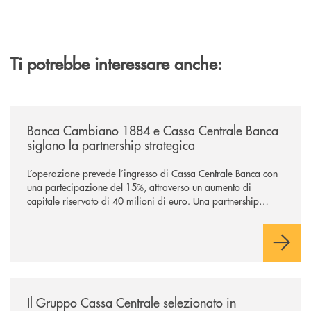
Ti potrebbe interessare anche:
/news/banca-cambiano-1884-e-cassa-centrale-banca-siglano-la-partner
Banca Cambiano 1884 e Cassa Centrale Banca
siglano la partnership strategica
L’operazione prevede l’ingresso di Cassa Centrale Banca con
una partecipazione del 15%, attraverso un aumento di
capitale riservato di 40 milioni di euro. Una partnership
industriale strategica, fondata sulla condivisione di valori
comuni e sulla prossimità ai territori, per ampliare l’offerta e
sostenere nuove opportunità di crescita e sviluppo.
/news/il-gruppo-cassa-centrale-selezionato-in-esclusiva-per-lacquisto
Il Gruppo Cassa Centrale selezionato in