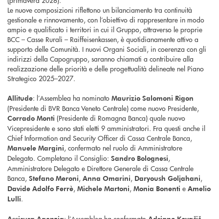
(primavera 2028).
Le nuove composizioni riflettono un bilanciamento tra continuità
gestionale e rinnovamento, con l’obiettivo di rappresentare in modo
ampio e qualificato i territori in cui il Gruppo, attraverso le proprie
BCC – Casse Rurali – Raiffeisenkassen, è quotidianamente attivo a
supporto delle Comunità. I nuovi Organi Sociali, in coerenza con gli
indirizzi della Capogruppo, saranno chiamati a contribuire alla
realizzazione delle priorità e delle progettualità delineate nel Piano
Strategico 2025–2027.
: l’Assemblea ha nominato
Allitude
Maurizio Salomoni Rigon
(Presidente di BVR Banca Veneto Centrale) come nuovo Presidente,
(Presidente di Romagna Banca) quale nuovo
Corrado Monti
Vicepresidente e sono stati eletti 9 amministratori. Fra questi anche il
Chief Information and Security Officer di Cassa Centrale Banca,
, confermato nel ruolo di Amministratore
Manuele Margini
Delegato. Completano il Consiglio:
,
Sandro Bolognesi
Amministratore Delegato e Direttore Generale di Cassa Centrale
Banca,
,
,
,
Stefano Meroni
Anna Omarini
Daryoush Goljahani
,
,
e
Davide Adolfo Ferrè
Michele Martoni
Monia Bonenti
Amelio
.
Lulli
: l’Assemblea ha confermato
Assicura Agenzia
Adriano Kovačič