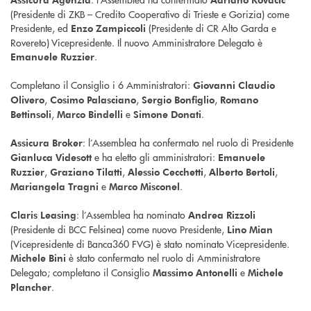
(Presidente di ZKB – Credito Cooperativo di Trieste e Gorizia) come
Presidente, ed
(Presidente di CR Alto Garda e
Enzo Zampiccoli
Rovereto) Vicepresidente. Il nuovo Amministratore Delegato è
.
Emanuele Ruzzier
Completano il Consiglio i 6 Amministratori:
Giovanni Claudio
,
,
,
Olivero
Cosimo Palasciano
Sergio Bonfiglio
Romano
,
e
.
Bettinsoli
Marco Bindelli
Simone Donati
: l’Assemblea ha confermato nel ruolo di Presidente
Assicura Broker
e ha eletto gli amministratori:
Gianluca Videsott
Emanuele
,
,
,
,
Ruzzier
Graziano Tilatti
Alessio Cecchetti
Alberto Bertoli
e
.
Mariangela Tragni
Marco Misconel
: l’Assemblea ha nominato
Claris Leasing
Andrea Rizzoli
(Presidente di BCC Felsinea) come nuovo Presidente,
Lino Mian
(Vicepresidente di Banca360 FVG) è stato nominato Vicepresidente.
è stato confermato nel ruolo di Amministratore
Michele Bini
Delegato; completano il Consiglio
e
Massimo Antonelli
Michele
.
Plancher