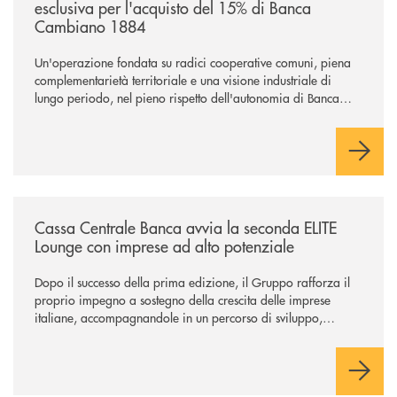
esclusiva per l'acquisto del 15% di Banca
Cambiano 1884
Un'operazione fondata su radici cooperative comuni, piena
complementarietà territoriale e una visione industriale di
lungo periodo, nel pieno rispetto dell'autonomia di Banca
Cambiano. Nei prossimi giorni verrà avviato il periodo di
negoziazione esclusiva per la finalizzazione dell’operazione.
/news/cassa-centrale-banca-avvia-la-seconda-elite-lounge-con-imprese-
Cassa Centrale Banca avvia la seconda ELITE
Lounge con imprese ad alto potenziale
Dopo il successo della prima edizione, il Gruppo rafforza il
proprio impegno a sostegno della crescita delle imprese
italiane, accompagnandole in un percorso di sviluppo,
innovazione e accesso ai mercati dei capitali.