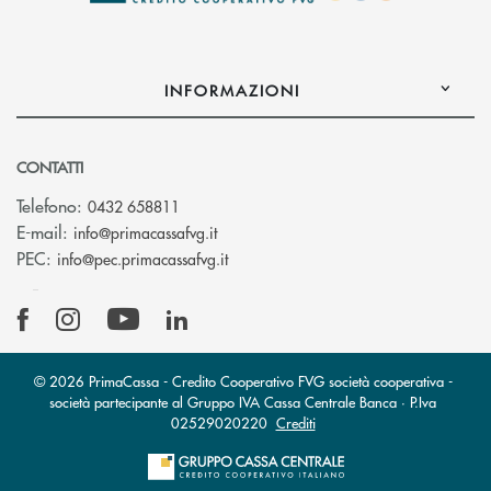
INFORMAZIONI
CONTATTI
Telefono:
0432 658811
(si apre l’app di posta elettronica)
E-mail:
info@primacassafvg.it
(si apre l’app di posta elettronica)
PEC:
info@pec.primacassafvg.it
© 2026 PrimaCassa - Credito Cooperativo FVG società cooperativa -
società partecipante al Gruppo IVA Cassa Centrale Banca · P.Iva
02529020220
Crediti