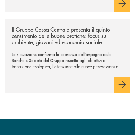
/news/il-gruppo-cassa-centrale-presenta-il-quinto-censimento-delle-bu
Il Gruppo Cassa Centrale presenta il quinto
censimento delle buone pratiche: focus su
ambiente, giovani ed economia sociale
La rilevazione conferma la coerenza dell’impegno delle
Banche e Società del Gruppo rispetto agli obiettivi di
transizione ecologica, l’attenzione alle nuove generazioni e
alle fasce vulnerabili della popolazione, svolgendo il ruolo di
attori chiave delle comunità locali. Installate 246 colonnine di
ricarica (+15% sul 2024) per veicoli elettrici. Oltre 4 mila i
premi allo studio erogati a favore dei giovani, in crescita del
18% rispetto al 2024.