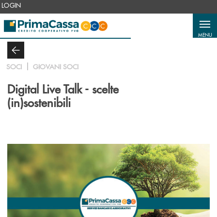
Salta al contenuto principale
LOGIN
MENU
SOCI
GIOVANI SOCI
Digital Live Talk - scelte
(in)sostenibili