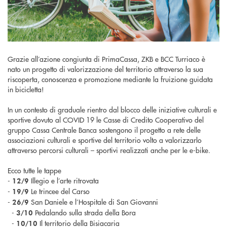
Grazie all’azione congiunta di PrimaCassa, ZKB e BCC Turriaco è
nato un progetto di valorizzazione del territorio attraverso la sua
riscoperta, conoscenza e promozione mediante la fruizione guidata
in bicicletta!
In un contesto di graduale rientro dal blocco delle iniziative culturali e
sportive dovuto al COVID 19 le Casse di Credito Cooperativo del
gruppo Cassa Centrale Banca sostengono il progetto a rete delle
associazioni culturali e sportive del territorio volto a valorizzarlo
attraverso percorsi culturali – sportivi realizzati anche per le e-bike.
Ecco tutte le tappe
-
Illegio e l’arte ritrovata
12/9
-
Le trincee del Carso
19/9
-
San Daniele e l’Hospitale di San Giovanni
26/9
-
Pedalando sulla strada della Bora
3/10
-
Il territorio della Bisiacaria
10/10