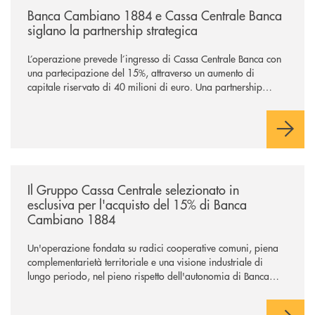
Banca Cambiano 1884 e Cassa Centrale Banca
siglano la partnership strategica
L’operazione prevede l’ingresso di Cassa Centrale Banca con
una partecipazione del 15%, attraverso un aumento di
capitale riservato di 40 milioni di euro. Una partnership
industriale strategica, fondata sulla condivisione di valori
comuni e sulla prossimità ai territori, per ampliare l’offerta e
sostenere nuove opportunità di crescita e sviluppo.
/news/il-gruppo-cassa-centrale-selezionato-in-esclusiva-per-lacquisto
Il Gruppo Cassa Centrale selezionato in
esclusiva per l'acquisto del 15% di Banca
Cambiano 1884
Un'operazione fondata su radici cooperative comuni, piena
complementarietà territoriale e una visione industriale di
lungo periodo, nel pieno rispetto dell'autonomia di Banca
Cambiano. Nei prossimi giorni verrà avviato il periodo di
negoziazione esclusiva per la finalizzazione dell’operazione.