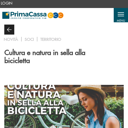
Salta al contenuto principale
LOGIN
MENU
NOVITÀ
SOCI
TERRITORIO
Cultura e natura in sella alla
bicicletta