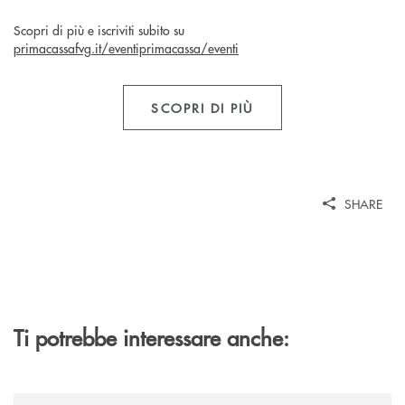
Scopri di più e iscriviti subito su
primacassafvg.it/eventiprimacassa/eventi
SCOPRI DI PIÙ
SHARE
Ti potrebbe interessare anche:
/news/banca-cambiano-1884-e-cassa-centrale-banca-siglano-la-partner