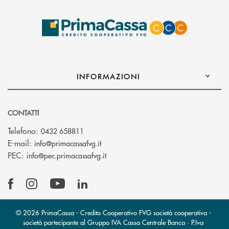
INFORMAZIONI
CONTATTI
Telefono:
0432 658811
(si apre l’app di posta elettronica)
E-mail:
info@primacassafvg.it
(si apre l’app di posta elettronica)
PEC:
info@pec.primacassafvg.it
© 2026 PrimaCassa - Credito Cooperativo FVG società cooperativa -
società partecipante al Gruppo IVA Cassa Centrale Banca · P.Iva