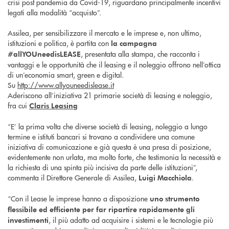
crisi post pandemia da Covid-19, riguardano principalmente incentivi
legati alla modalità “acquisto”.
Assilea, per sensibilizzare il mercato e le imprese e, non ultimo,
istituzioni e politica, è partita con
la campagna
, presentata alla stampa, che racconta i
#allYOUneedisLEASE
vantaggi e le opportunità che il leasing e il noleggio offrono nell’ottica
di un’economia smart, green e digital.
Su
http://www.allyouneedislease.it
Aderiscono all’iniziativa 21 primarie società di leasing e noleggio,
fra cui
Claris Leasing
“E’ la prima volta che diverse società di leasing, noleggio a lungo
termine e istituti bancari si trovano a condividere una comune
iniziativa di comunicazione e già questa è una presa di posizione,
evidentemente non urlata, ma molto forte, che testimonia la necessità e
la richiesta di una spinta più incisiva da parte delle istituzioni”,
commenta il Direttore Generale di Assilea,
.
Luigi Macchiola
“Con il Lease le imprese hanno a disposizione
uno strumento
flessibile ed efficiente per far ripartire rapidamente gli
, il più adatto ad acquisire i sistemi e le tecnologie più
investimenti