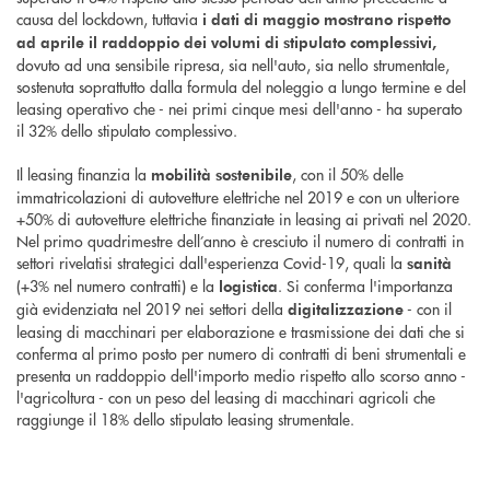
causa del lockdown, tuttavia
i dati di maggio mostrano rispetto
ad aprile il raddoppio dei volumi di stipulato complessivi,
dovuto ad una sensibile ripresa, sia nell'auto, sia nello strumentale,
sostenuta soprattutto dalla formula del noleggio a lungo termine e del
leasing operativo che - nei primi cinque mesi dell'anno - ha superato
il 32% dello stipulato complessivo.
Il leasing finanzia la
, con il 50% delle
mobilità sostenibile
immatricolazioni di autovetture elettriche nel 2019 e con un ulteriore
+50% di autovetture elettriche finanziate in leasing ai privati nel 2020.
Nel primo quadrimestre dell’anno è cresciuto il numero di contratti in
settori rivelatisi strategici dall'esperienza Covid-19, quali la
sanità
(+3% nel numero contratti) e la
. Si conferma l'importanza
logistica
già evidenziata nel 2019 nei settori della
- con il
digitalizzazione
leasing di macchinari per elaborazione e trasmissione dei dati che si
conferma al primo posto per numero di contratti di beni strumentali e
presenta un raddoppio dell'importo medio rispetto allo scorso anno -
l'agricoltura - con un peso del leasing di macchinari agricoli che
raggiunge il 18% dello stipulato leasing strumentale.