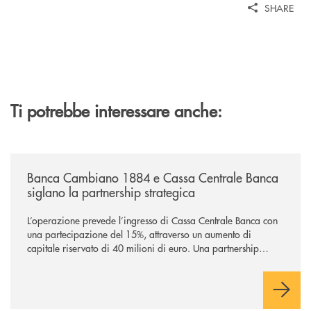
SHARE
Ti potrebbe interessare anche:
/news/banca-cambiano-1884-e-cassa-centrale-banca-siglano-la-partner
Banca Cambiano 1884 e Cassa Centrale Banca
siglano la partnership strategica
L’operazione prevede l’ingresso di Cassa Centrale Banca con
una partecipazione del 15%, attraverso un aumento di
capitale riservato di 40 milioni di euro. Una partnership
industriale strategica, fondata sulla condivisione di valori
comuni e sulla prossimità ai territori, per ampliare l’offerta e
sostenere nuove opportunità di crescita e sviluppo.