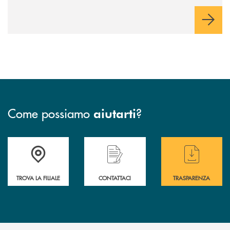
Come possiamo
?
aiutarti
Accedi all' elenco completo delle filiali .
Hai bisogno di assistenza immediata? Contatta
Hai bisogno di alcuni
TROVA LA FILIALE
CONTATTACI
TRASPARENZA