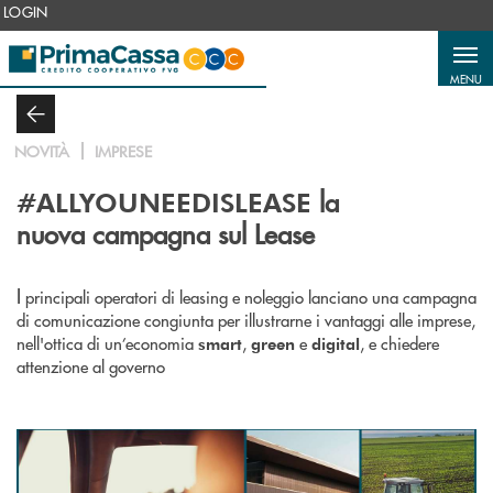
Salta al contenuto principale
LOGIN
MENU
NOVITÀ
IMPRESE
la
#ALLYOUNEEDISLEASE
nuova campagna sul Lease
I
principali operatori di leasing e noleggio lanciano una campagna
di comunicazione congiunta per illustrarne i vantaggi alle imprese,
nell'ottica di un’economia
,
e
, e chiedere
smart
green
digital
attenzione al governo