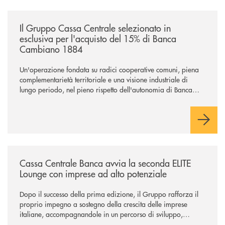
/news/il-gruppo-cassa-centrale-selezionato-in-esclusiva-per-lacquisto
Il Gruppo Cassa Centrale selezionato in
esclusiva per l'acquisto del 15% di Banca
Cambiano 1884
Un'operazione fondata su radici cooperative comuni, piena
complementarietà territoriale e una visione industriale di
lungo periodo, nel pieno rispetto dell'autonomia di Banca
Cambiano. Nei prossimi giorni verrà avviato il periodo di
negoziazione esclusiva per la finalizzazione dell’operazione.
/news/cassa-centrale-banca-avvia-la-seconda-elite-lounge-con-imprese-
Cassa Centrale Banca avvia la seconda ELITE
Lounge con imprese ad alto potenziale
Dopo il successo della prima edizione, il Gruppo rafforza il
proprio impegno a sostegno della crescita delle imprese
italiane, accompagnandole in un percorso di sviluppo,
innovazione e accesso ai mercati dei capitali.