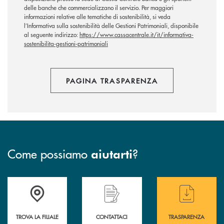
delle banche che commercializzano il servizio. Per maggiori
informazioni relative alle tematiche di sostenibilità, si veda
l’Informativa sulla sostenibilità delle Gestioni Patrimoniali, disponibile
al seguente indirizzo:
https://www.cassacentrale.it/it/informativa-
sostenibilita-gestioni-patrimoniali
PAGINA TRASPARENZA
Come possiamo
?
aiutarti
Accedi all' elenco completo delle filiali .
Hai bisogno di assistenza immediata? Contatta
Hai bisogno di alcuni
TROVA LA FILIALE
CONTATTACI
TRASPARENZA