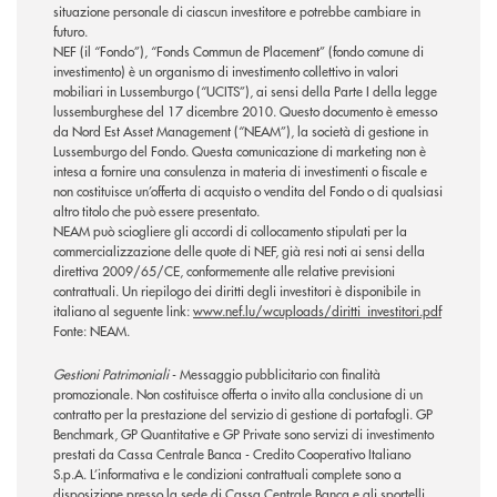
situazione personale di ciascun investitore e potrebbe cambiare in
futuro.
NEF (il “Fondo”), “Fonds Commun de Placement” (fondo comune di
investimento) è un organismo di investimento collettivo in valori
mobiliari in Lussemburgo (“UCITS”), ai sensi della Parte I della legge
lussemburghese del 17 dicembre 2010. Questo documento è emesso
da Nord Est Asset Management (“NEAM”), la società di gestione in
Lussemburgo del Fondo. Questa comunicazione di marketing non è
intesa a fornire una consulenza in materia di investimenti o fiscale e
non costituisce un’offerta di acquisto o vendita del Fondo o di qualsiasi
altro titolo che può essere presentato.
NEAM può sciogliere gli accordi di collocamento stipulati per la
commercializzazione delle quote di NEF, già resi noti ai sensi della
direttiva 2009/65/CE, conformemente alle relative previsioni
contrattuali. Un riepilogo dei diritti degli investitori è disponibile in
italiano al seguente link:
www.nef.lu/wcuploads/diritti_investitori.pdf
Fonte: NEAM.
Gestioni Patrimoniali
- Messaggio pubblicitario con finalità
promozionale. Non costituisce offerta o invito alla conclusione di un
contratto per la prestazione del servizio di gestione di portafogli. GP
Benchmark, GP Quantitative e GP Private sono servizi di investimento
prestati da Cassa Centrale Banca - Credito Cooperativo Italiano
S.p.A. L’informativa e le condizioni contrattuali complete sono a
disposizione presso la sede di Cassa Centrale Banca e gli sportelli