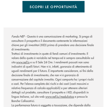
SCOPRI LE OPPORTUNITÀ
Fondo NEF
- Questa è una comunicazione di marketing. Si prega di
consultare il prospetto e il documento contenente le informazioni
chiave per gli investitori (KID) prima di prendere una decisione finale
di investimento.
Trattasi di investimento in quote di fondi comuni d’investimento. Il
valore della quota è variabile nel tempo ed è sempre consultabile sul
sito
www.nef.lu
e su Il Sole 24 Ore. I rendimenti passati non sono
indicativi di quelli futuri. Non vi è, infatti, garanzia di ottenimento di
uguali rendimenti per il futuro. È importante considerare, ai fini della
decisione finale di investimento, che non vi è garanzia di
conservazione del capitale investito. Ogni comparto ha i propri rischi
e costi. Per l’elenco completo dei rischi e dei costi (costi massimi e
relativa frequenza di calcolo applicabili) e per ottenere ulteriori
dettagli sul prodotto, consultare il prospetto e i KID, disponibili in
lingua italiana, sul sito web
www.nef.lu/modulistica
e presso le
Banche Collocatrici.
La performance futura è soggetta a tassazione, che dipende dalla