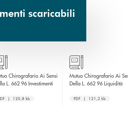
enti scaricabili
tuo Chirografario Ai Sensi
Mutuo Chirografario Ai Se
apre una nuova finestra
ap
lla L. 662 96 Investimenti
Della L. 662 96 Liquidità
PDF | 120,8 kb
PDF | 121,2 kb