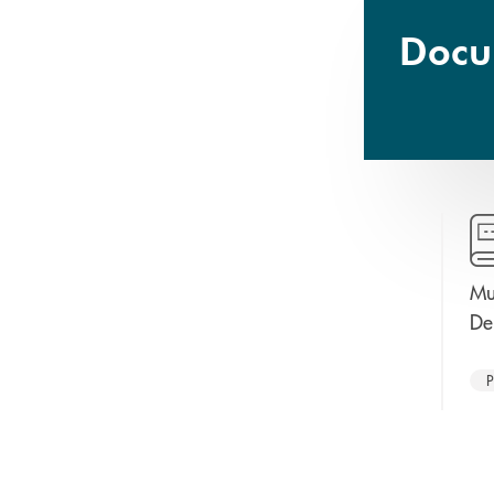
Docum
Mu
De