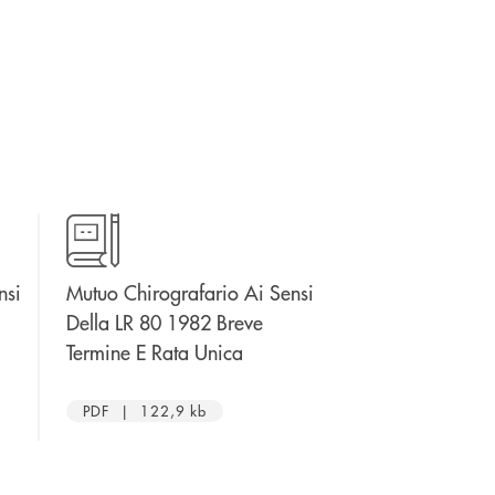
nsi
Mutuo Chirografario Ai Sensi
re una nuova finestra
Della LR 80 1982 Breve
apre una nuova finestra
Termine E Rata Unica
PDF | 122,9 kb