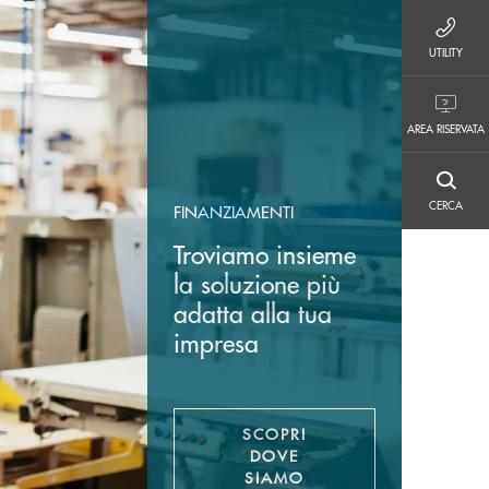
UTILITY
UTILITY
AREA RISERVATA
AREA RISERVATA
CERCA
CERCA
FINANZIAMENTI
Troviamo insieme
la soluzione più
adatta alla tua
impresa
SCOPRI
DOVE
SIAMO