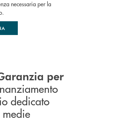
lenza necessaria per la
o.
NA
Garanzia
per
 finanziamento
io dedicato
e medie