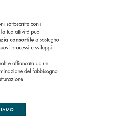
i sottoscritte con i
la tua attività può
a sostegno
zia consortile
uovi processi e sviluppi
noltre affiancata da un
erminazione del fabbisogno
rutturazione
SIAMO