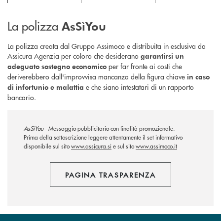
La polizza
AsSìYou
La polizza creata dal Gruppo Assimoco e distribuita in esclusiva da
Assicura Agenzia per coloro che desiderano
garantirsi un
per far fronte ai costi che
adeguato sostegno economico
deriverebbero dall'improvvisa mancanza della figura chiave
in caso
e che siano intestatari di un rapporto
di infortunio e malattia
bancario.
AsSìYou
- Messaggio pubblicitario con finalità promozionale.
Prima della sottoscrizione leggere attentamente il set informativo
disponibile sul sito
www.assicura.si
e sul sito
www.assimoco.it
PAGINA TRASPARENZA