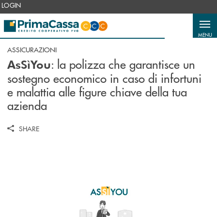
Salta al contenuto principale
LOGIN
MENU
ASSICURAZIONI
: la polizza che garantisce un
AsSìYou
sostegno economico in caso di infortuni
e malattia alle figure chiave della tua
azienda
SHARE