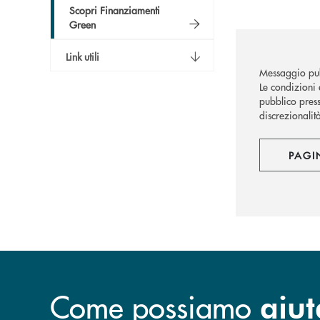
Scopri Finanziamenti
Green
Link utili
Messaggio pub
Le condizioni 
pubblico press
discrezionalit
PAGI
Come possiamo
aiut