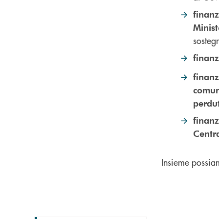
finanz
Minist
sostegn
finanz
finanz
comuni
perdut
finanz
Centr
Insieme possiam