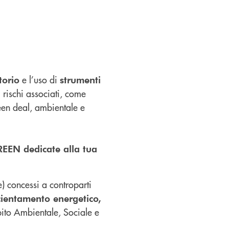
e l’uso di
torio
strumenti
 rischi associati, come
green deal, ambientale e
REEN dedicate alla tua
) concessi a controparti
icientamento energetico,
bito Ambientale, Sociale e