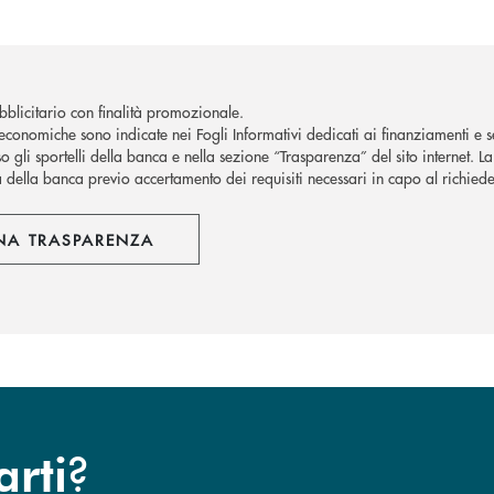
blicitario con finalità promozionale.
economiche sono indicate nei Fogli Informativi dedicati ai finanziamenti e se
o gli sportelli della banca e nella sezione “Trasparenza” del sito internet. 
à della banca previo accertamento dei requisiti necessari in capo al richiede
NA TRASPARENZA
?
arti