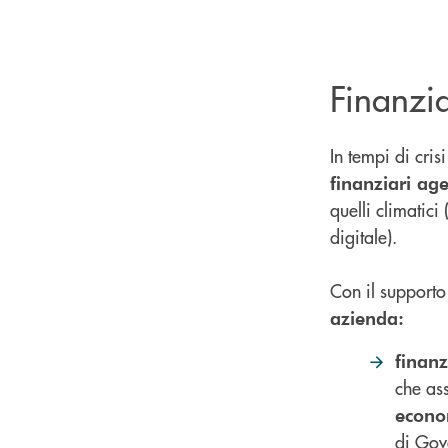
Finanzi
In tempi di cris
finanziari ag
quelli climatici
digitale).
Con il supporto
azienda:
finanz
che as
econom
di Gov