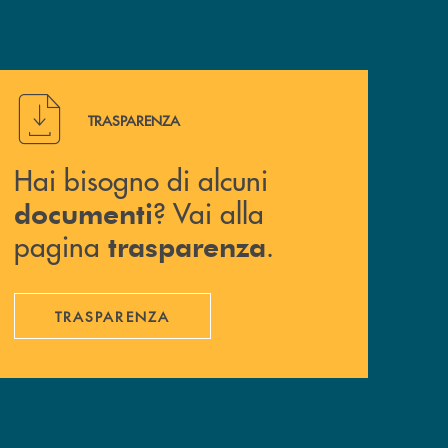
Hai bisogno di alcuni documenti ? Vai alla pagina traspa
TRASPARENZA
Hai bisogno di alcuni
? Vai alla
documenti
pagina
.
trasparenza
TRASPARENZA