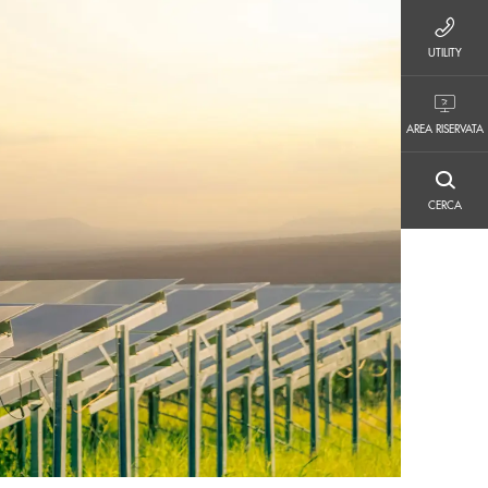
UTILITY
UTILITY
AREA RISERVATA
AREA RISERVATA
CERCA
CERCA