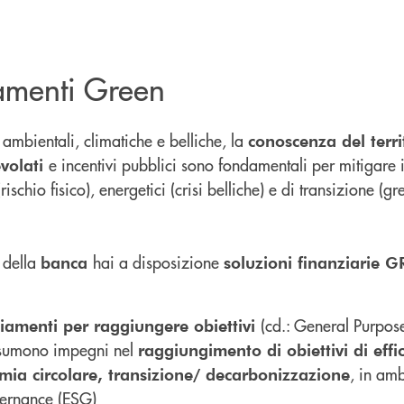
amenti Green
i ambientali, climatiche e belliche, la
conoscenza del terri
e incentivi pubblici sono fondamentali per mitigare i
evolati
 (rischio fisico), energetici (crisi belliche) e di transizione (
 della
hai a disposizione
banca
soluzioni finanziarie G
(cd.: General Purpose
iamenti per raggiungere obiettivi
sumono impegni nel
raggiungimento di obiettivi di eff
, in am
ia circolare, transizione/ decarbonizzazione
ernance (ESG)