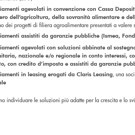
iamenti agevolati in convenzione con Cassa Depositi 
ero dell’agricoltura, della sovranità alimentare e de
o dei progetti di filiera agroalimentare presentati a valere 
iamenti assistiti da garanzie pubbliche (Ismea, Fon
iamenti agevolati con soluzioni abbinate al sostegn
taria, nazionale e/o regionale in conto interessi, c
o, con credito d’imposta e assistiti da garanzie pub
, una soc
iamenti in leasing erogati da Claris Leasing
ale
o individuare le soluzioni più adatte per la crescita e lo sv