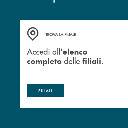
Accedi all' elenco completo delle filiali .
TROVA LA FILIALE
Accedi all'
elenco
delle
.
completo
filiali
FILIALI