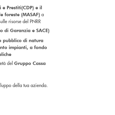
e Prestiti
(CDP) e il
a
lle foreste (MASAF)
sulle risorse del PNRR
do di Garanzia e SACE)
o pubblico di natura
onto impianti, a fondo
bliche
ietà del
Gruppo Cassa
iluppo della tua azienda.