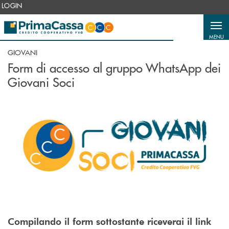
Salta al contenuto principale
LOGIN
MENU
GIOVANI
Form di accesso al gruppo WhatsApp dei
Giovani Soci
Compilando il form sottostante riceverai il link