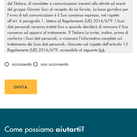
del Titolare, di newsletter e comunicazioni inerenti alle attività ed eventi
del gruppo Giovani Soci al recapito da Lei fornito. La base giuridica per
l’invio di tali comunicazioni è il Suo consenso espresso, nel rispetto
all’art. 6 paragrafo 1, lettera a) Regolamento (UE) 2016/679. I Suoi
dati personali saranno trattati fino a quando deciderà di revocare il Suo
consenso od opporsi al trattamento. Il Titolare La invita, inoltre, prima di
conferire i Suoi dati personali, a visionare l’informativa completa sul
trattamento dei Suoi dati personali, rilasciata nel rispetto dell’articolo 13
Regolamento (UE) 2016/679, accessibile al seguente
link
.
Scegliere un'opzione
acconsento
non acconsento
INVIA
INVIA FORM
Come possiamo
?
aiutarti