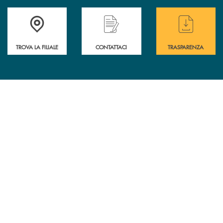
Accedi all' elenco completo delle filiali .
Hai bisogno di assistenza immediata? Contatta
Hai bisogno di alcuni
TROVA LA FILIALE
CONTATTACI
TRASPARENZA
INBANK
INFORMAZIONI
CONTATTI