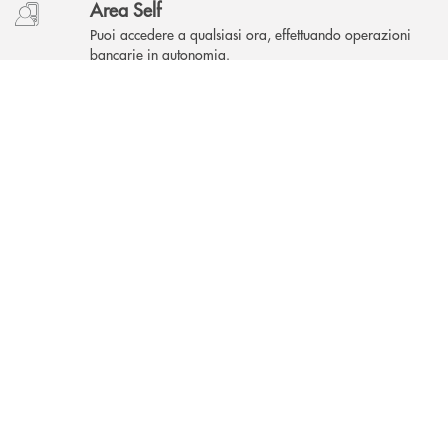
Area Self
Puoi accedere a qualsiasi ora, effettuando operazioni
bancarie in autonomia.
INBANK
Come possiamo
?
aiutarti
Accedi all' elenco completo delle filiali .
Hai bisogno di assistenza immediata? Contatta
Hai bisogno di alcuni
TROVA LA FILIALE
CONTATTACI
TRASPARENZA