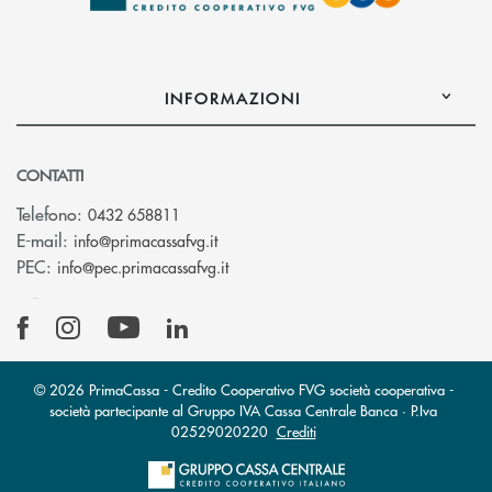
INFORMAZIONI
CONTATTI
Telefono:
0432 658811
(si apre l’app di posta elettronica)
E-mail:
info@primacassafvg.it
(si apre l’app di posta elettronica)
PEC:
info@pec.primacassafvg.it
© 2026 PrimaCassa - Credito Cooperativo FVG società cooperativa -
società partecipante al Gruppo IVA Cassa Centrale Banca · P.Iva
02529020220
Crediti